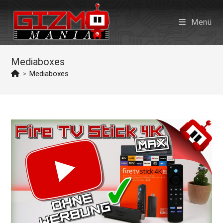
Zum
Inhalt
Menü
springen
Mediaboxes
>
Mediaboxes