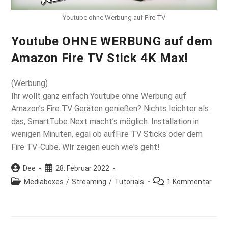
Youtube ohne Werbung auf Fire TV
Youtube OHNE WERBUNG auf dem
Amazon Fire TV Stick 4K Max!
(Werbung)
Ihr wollt ganz einfach Youtube ohne Werbung auf
Amazon’s Fire TV Geräten genießen? Nichts leichter als
das, SmartTube Next macht’s möglich. Installation in
wenigen Minuten, egal ob aufFire TV Sticks oder dem
Fire TV-Cube. WIr zeigen euch wie's geht!
Beitrags-
Beitrag
Dee
28. Februar 2022
Autor:
veröffentlicht:
Beitrags-
Beitrags-
Mediaboxes
/
Streaming
/
Tutorials
1 Kommentar
Kategorie:
Kommentare: