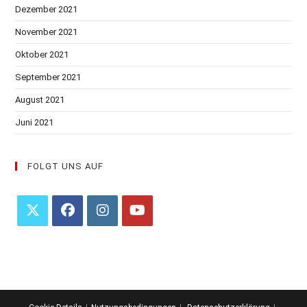
Dezember 2021
November 2021
Oktober 2021
September 2021
August 2021
Juni 2021
FOLGT UNS AUF
Opens
Opens
Opens
Opens
in
in
in
in
a
a
a
a
new
new
new
new
tab
tab
tab
tab