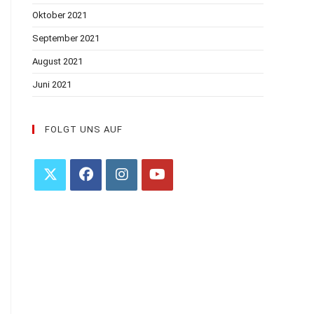
Oktober 2021
September 2021
August 2021
Juni 2021
FOLGT UNS AUF
Opens
Opens
Opens
Opens
in
in
in
in
a
a
a
a
new
new
new
new
tab
tab
tab
tab