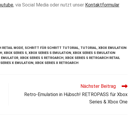
outube
, via Social Media oder nutzt unser
Kontaktformular
 RETAIL MODE
,
SCHRITT FÜR SCHRITT TUTORIAL
,
TUTORIAL
,
XBOX EMULATION
CH
,
XBOX SERIES S
,
XBOX SERIES S EMULATION
,
XBOX SERIES S EMULATION
2 EMULATOR
,
XBOX SERIES S RETROARCH
,
XBOX SERIES S RETROARCH RETAIL
 SERIES X EMULATION
,
XBOX SERIES X RETROARCH
Nächster Beitrag
Retro-Emulation in Hübsch! RETROPASS für Xbox
Series & Xbox One