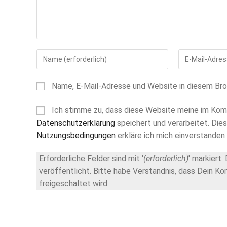
Gib
Gib
deinen
deine
Namen
E-
Name, E-Mail-Adresse und Website in diesem Br
oder
Mail-
Benutzernamen
Adresse
Ich stimme zu, dass diese Website meine im Kom
zum
zum
Kommentieren
Kommentieren
Datenschutzerklärung
speichert und verarbeitet. Die
ein
ein
Nutzungsbedingungen
erkläre ich mich einverstanden 
Erforderliche Felder sind mit '
(erforderlich)
' markiert
veröffentlicht. Bitte habe Verständnis, dass Dein 
freigeschaltet wird.