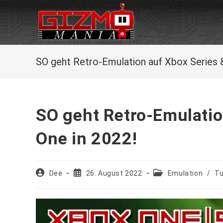
Zum
Inhalt
springen
SO geht Retro-Emulation auf Xbox Series 
SO geht Retro-Emulatio
One in 2022!
Beitrags-
Beitrag
Beitrags-
Dee
26. August 2022
Emulation
/
Tu
Autor:
veröffentlicht:
Kategorie: