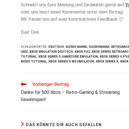
Schreibt uns Eure Meinung und Gedanken gerne auf
Y
oder uns lasst einen Kommentar unter dem Betrag.
Wir freuen uns auf euer konstruktives Feedback 🙂
Euer Dee
SCHLAGWÖRTER
:
DEUTSCH
,
GIZMO MANIA
,
GIZMOMANIA
,
RETROARCH
2022
,
XBOX EMULATION DEUTSCH
,
XBOX PS2
,
XBOX SERIES RETROAR
TUTORIAL
,
XBOX SERIES S GAMECUBE EMULATION
,
XBOX SERIES S PS
MODE TUTORIAL
,
XBOX SERIES S WII EMULATOR
,
XBOX SERIES X
,
XBOX
Weitere
Vorheriger Beitrag
Artikel
Danke für 500 Abos – Retro-Gaming & Streaming
ansehen
Gewinnspiel!
DAS KÖNNTE DIR AUCH GEFALLEN