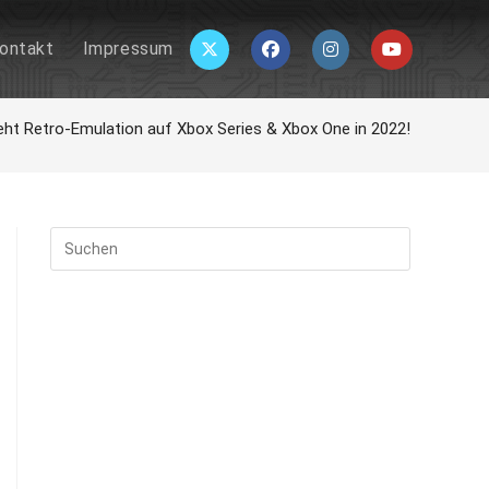
ontakt
Impressum
ht Retro-Emulation auf Xbox Series & Xbox One in 2022!
Press
Escape
to
close
the
search
panel.