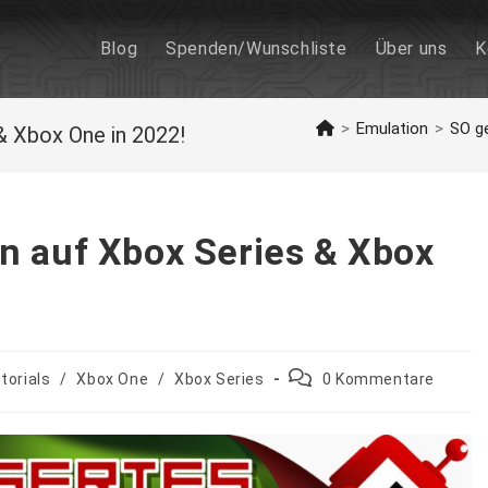
Blog
Spenden/Wunschliste
Über uns
K
>
Emulation
>
SO ge
& Xbox One in 2022!
n auf Xbox Series & Xbox
Beitrags-
torials
/
Xbox One
/
Xbox Series
0 Kommentare
Kommentare: