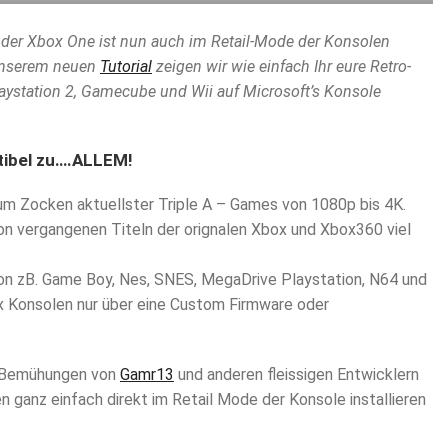
oder Xbox One ist nun auch im Retail-Mode der Konsolen
n unserem neuen
Tutorial
zeigen wir wie einfach Ihr eure Retro-
aystation 2, Gamecube und Wii auf Microsoft’s Konsole
tibel zu….ALLEM!
um Zocken aktuellster Triple A – Games von 1080p bis 4K.
n vergangenen Titeln der orignalen Xbox und Xbox360 viel
on zB. Game Boy, Nes, SNES, MegaDrive Playstation, N64 und
x Konsolen nur über eine Custom Firmware oder
en Bemühungen von
Gamr13
und anderen fleissigen Entwicklern
n ganz einfach direkt im Retail Mode der Konsole installieren