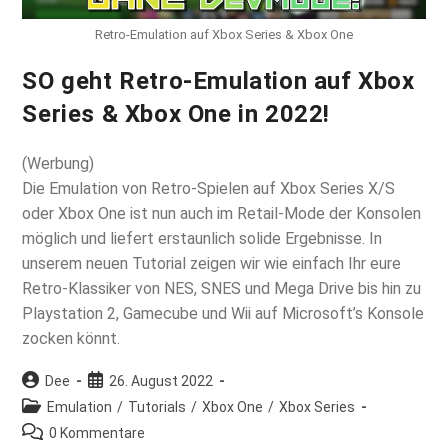
Retro-Emulation auf Xbox Series & Xbox One
SO geht Retro-Emulation auf Xbox
Series & Xbox One in 2022!
(Werbung)
Die Emulation von Retro-Spielen auf Xbox Series X/S
oder Xbox One ist nun auch im Retail-Mode der Konsolen
möglich und liefert erstaunlich solide Ergebnisse. In
unserem neuen Tutorial zeigen wir wie einfach Ihr eure
Retro-Klassiker von NES, SNES und Mega Drive bis hin zu
Playstation 2, Gamecube und Wii auf Microsoft’s Konsole
zocken könnt.
Beitrags-
Beitrag
Dee
26. August 2022
Autor:
veröffentlicht:
Beitrags-
Emulation
/
Tutorials
/
Xbox One
/
Xbox Series
Kategorie:
Beitrags-
0 Kommentare