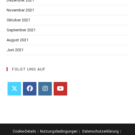
Dezember 2021
November 2021
Oktober 2021
September 2021
August 2021
Juni 2021
FOLGT UNS AUF
Opens
Opens
Opens
Opens
in
in
in
in
a
a
a
a
new
new
new
new
tab
tab
tab
tab
Cookie-Details
Nutzungsbedingungen
Datenschutzerklärung