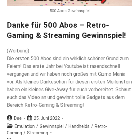
500 Abos Gewinnspiel
Danke für 500 Abos – Retro-
Gaming & Streaming Gewinnspiel!
(Werbung)
Die ersten 500 Abos sind ein wirklich schöner Grund zum
Feiern! Das erste Jahr bei Youtube ist rasendschnell
vergangen und wir haben noch großes mit Gizmo Mania
vor. Als kleines Dankeschön für diesen ersten Meilenstein
haben ein kleines Give-Away für euch vorbereitet. Schaut
euch das Video an und gewinnt tolle Gadgets aus dem
Bereich Retro-Gaming & Streaming!
Beitrags-
Beitrag
Dee
25. Juni 2022
Autor:
veröffentlicht:
Beitrags-
Emulation
/
Gewinnspiel
/
Handhelds
/
Retro-
Kategorie:
Gaming
/
Streaming