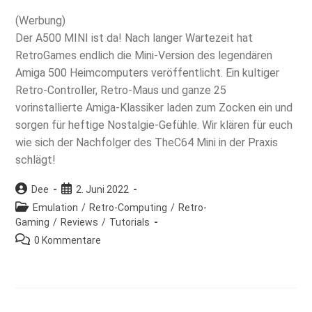
(Werbung)
Der A500 MINI ist da! Nach langer Wartezeit hat
RetroGames endlich die Mini-Version des legendären
Amiga 500 Heimcomputers veröffentlicht. Ein kultiger
Retro-Controller, Retro-Maus und ganze 25
vorinstallierte Amiga-Klassiker laden zum Zocken ein und
sorgen für heftige Nostalgie-Gefühle. Wir klären für euch
wie sich der Nachfolger des TheC64 Mini in der Praxis
schlägt!
Beitrags-
Beitrag
Dee
2. Juni 2022
Autor:
veröffentlicht:
Beitrags-
Emulation
/
Retro-Computing
/
Retro-
Kategorie:
Gaming
/
Reviews
/
Tutorials
Beitrags-
0 Kommentare
Kommentare: