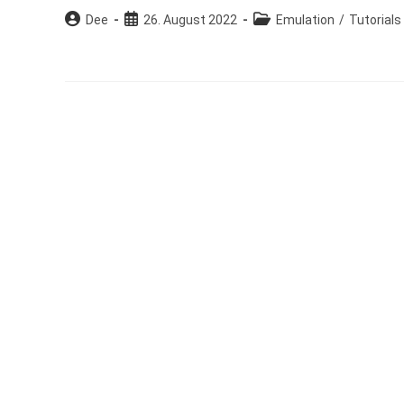
Beitrags-
Beitrag
Beitrags-
Dee
26. August 2022
Emulation
/
Tutorials
Autor:
veröffentlicht:
Kategorie: