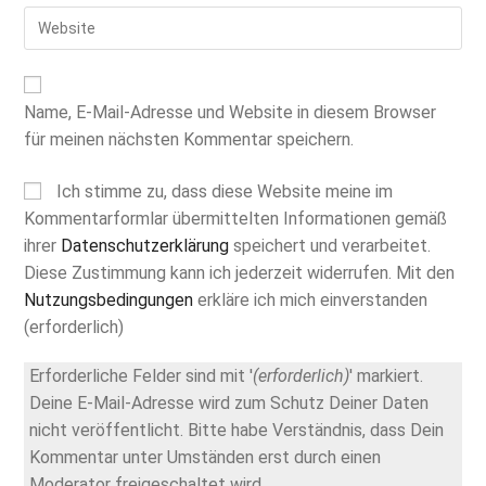
E-
zum
Gib
Mail-
Kommentieren
deine
Adresse
ein
Website-
zum
URL
Kommentieren
Name, E-Mail-Adresse und Website in diesem Browser
ein
ein
(optional)
für meinen nächsten Kommentar speichern.
Ich stimme zu, dass diese Website meine im
Kommentarformlar übermittelten Informationen gemäß
ihrer
Datenschutzerklärung
speichert und verarbeitet.
Diese Zustimmung kann ich jederzeit widerrufen. Mit den
Nutzungsbedingungen
erkläre ich mich einverstanden
(erforderlich)
Erforderliche Felder sind mit '
(erforderlich)
' markiert.
Deine E-Mail-Adresse wird zum Schutz Deiner Daten
nicht veröffentlicht. Bitte habe Verständnis, dass Dein
Kommentar unter Umständen erst durch einen
Moderator freigeschaltet wird.