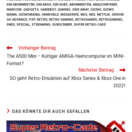
500 ABONNENTEN
,
500 ABOS
,
500 SUBS
,
ABONNENTEN
,
AMAZONPRIME
,
FAMICOM
,
GADGETS
,
GAMEBOY
,
GAMING
,
GIVE AWAY
,
GIZMO
,
GIZMO
MANIA
,
GIZMOMANIA
,
HANDHELD
,
MEGADRIVE
,
NDS
,
NES
,
NETFLIX
,
ODROID
GO ADVANCE
,
PSP
,
RETRO
,
RETRO GAMING
,
RETROGAMES
,
RETROGAMING
,
SNES
,
SPECIAL
,
STREAMING
,
SUBSCRIBER
,
SUPER RETRO-CADE
Weitere
Vorheriger Beitrag
Artikel
The A500 Mini – Kultiger AMIGA-Heimcomputer im MINI-
ansehen
Format?
Nächster Beitrag
SO geht Retro-Emulation auf Xbox Series & Xbox One in
2022!
DAS KÖNNTE DIR AUCH GEFALLEN