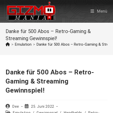
Zum
Inhalt
Menü
springen
Danke für 500 Abos – Retro-Gaming &
Streaming Gewinnspiel!
>
Emulation
>
Danke für 500 Abos – Retro-Gaming & Stream
Danke für 500 Abos – Retro-
Gaming & Streaming
Gewinnspiel!
Beitrags-
Beitrag
Dee
25. Juni 2022
Autor:
veröffentlicht:
Beitrags-
Emulation
/
Gewinnspiel
/
Handhelds
/
Retro-