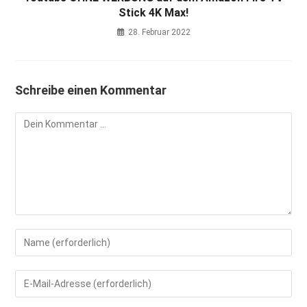
Stick 4K Max!
28. Februar 2022
Schreibe einen Kommentar
Kommentar
Gib
deinen
Namen
Gib
oder
deine
Benutzernamen