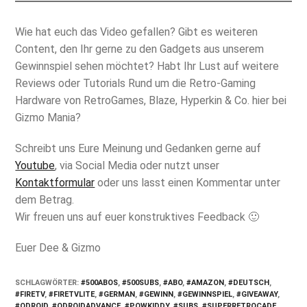
Wie hat euch das Video gefallen? Gibt es weiteren
Content, den Ihr gerne zu den Gadgets aus unserem
Gewinnspiel sehen möchtet? Habt Ihr Lust auf weitere
Reviews oder Tutorials Rund um die Retro-Gaming
Hardware von RetroGames, Blaze, Hyperkin & Co. hier bei
Gizmo Mania?
Schreibt uns Eure Meinung und Gedanken gerne auf
Youtube
, via Social Media oder nutzt unser
Kontaktformular
oder uns lasst einen Kommentar unter
dem Betrag.
Wir freuen uns auf euer konstruktives Feedback 🙂
Euer Dee & Gizmo
SCHLAGWÖRTER
:
#500ABOS
,
#500SUBS
,
#ABO
,
#AMAZON
,
#DEUTSCH
,
#FIRETV
,
#FIRETVLITE
,
#GERMAN
,
#GEWINN
,
#GEWINNSPIEL
,
#GIVEAWAY
,
#ODROID
,
#ODROIDADVANCE
,
#POWKIDDY
,
#SUBS
,
#SUPERRETROCADE
,