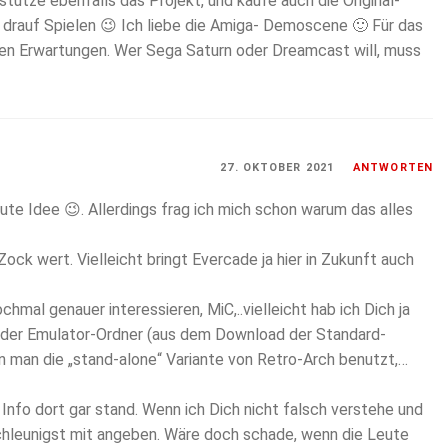
stütze ebenfalls das Projekt, und kaufe auch die Original-
 drauf Spielen 😉 Ich liebe die Amiga- Demoscene 🙂 Für das
inen Erwartungen. Wer Sega Saturn oder Dreamcast will, muss
27. OKTOBER 2021
ANTWORTEN
ute Idee 😉. Allerdings frag ich mich schon warum das alles
ck wert. Vielleicht bringt Evercade ja hier in Zukunft auch
mal genauer interessieren, MiC,..vielleicht hab ich Dich ja
, der Emulator-Ordner (aus dem Download der Standard-
 man die „stand-alone“ Variante von Retro-Arch benutzt,…
Info dort gar stand. Wenn ich Dich nicht falsch verstehe und
 schleunigst mit angeben. Wäre doch schade, wenn die Leute