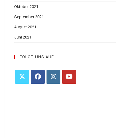
Oktober 2021
September 2021
August 2021
Juni 2021
FOLGT UNS AUF
Opens
Opens
Opens
Opens
in
in
in
in
a
a
a
a
new
new
new
new
tab
tab
tab
tab