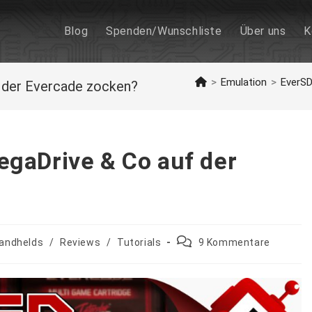
Blog
Spenden/Wunschliste
Über uns
K
>
Emulation
>
EverSD
 der Evercade zocken?
gaDrive & Co auf der
Beitrags-
andhelds
/
Reviews
/
Tutorials
9 Kommentare
Kommentare: