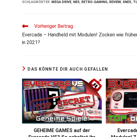
SCHLAGWÖRTER
:
MEGA DRIVE
,
NES
,
RETRO-GAMING
,
REVIEW
,
SNES
,
T
Weitere
Vorheriger Beitrag
Artikel
Evercade – Handheld mit Modulen! Zocken wie frühe
ansehen
in 2021?
DAS KÖNNTE DIR AUCH GEFALLEN
GEHEIME GAMES auf der
Evercad