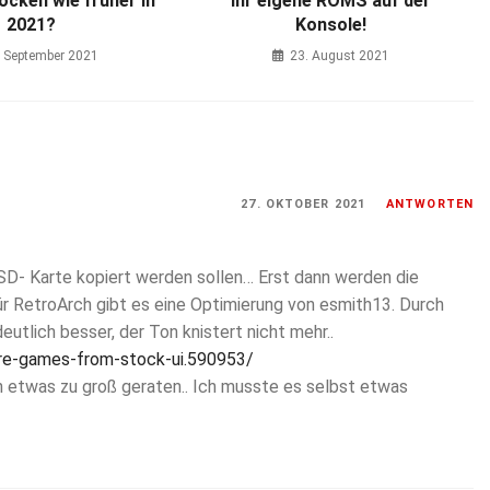
ocken wie früher in
ihr eigene ROMS auf der
2021?
Konsole!
. September 2021
23. August 2021
27. OKTOBER 2021
ANTWORTEN
 SD- Karte kopiert werden sollen… Erst dann werden die
Für RetroArch gibt es eine Optimierung von esmith13. Durch
eutlich besser, der Ton knistert nicht mehr..
re-games-from-stock-ui.590953/
ch etwas zu groß geraten.. Ich musste es selbst etwas