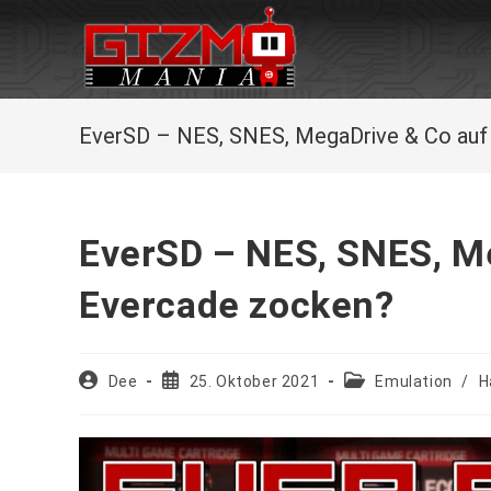
Zum
Inhalt
springen
EverSD – NES, SNES, MegaDrive & Co auf
EverSD – NES, SNES, Me
Evercade zocken?
Beitrags-
Beitrag
Beitrags-
Dee
25. Oktober 2021
Emulation
/
H
Autor:
veröffentlicht:
Kategorie: