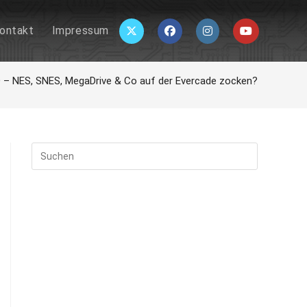
ontakt
Impressum
 – NES, SNES, MegaDrive & Co auf der Evercade zocken?
Press
Escape
to
close
the
search
panel.