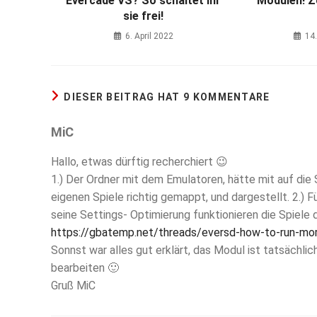
Evercade VS? So schaltet ihr
Modulen! Z
sie frei!
6. April 2022
14
DIESER BEITRAG HAT 9 KOMMENTARE
MiC
Hallo, etwas dürftig recherchiert 😉
1.) Der Ordner mit dem Emulatoren, hätte mit auf die
eigenen Spiele richtig gemappt, und dargestellt. 2.) 
seine Settings- Optimierung funktionieren die Spiele d
https://gbatemp.net/threads/eversd-how-to-run-mo
Sonnst war alles gut erklärt, das Modul ist tatsächli
bearbeiten 🙂
Gruß MiC