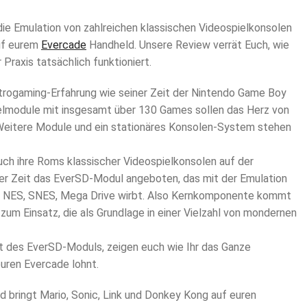
ie Emulation von zahlreichen klassischen Videospielkonsolen
uf eurem
Evercade
Handheld. Unsere Review verrät Euch, wie
 Praxis tatsächlich funktioniert.
trogaming-Erfahrung wie seiner Zeit der Nintendo Game Boy
ielmodule mit insgesamt über 130 Games sollen das Herz von
Weitere Module und ein stationäres Konsolen-System stehen
uch ihre Roms klassischer Videospielkonsolen auf der
iger Zeit das EverSD-Modul angeboten, das mit der Emulation
oy, NES, SNES, Mega Drive wirbt. Also Kernkomponente kommt
zum Einsatz, die als Grundlage in einer Vielzahl von mondernen
tät des EverSD-Moduls, zeigen euch wie Ihr das Ganze
euren Evercade lohnt.
 bringt Mario, Sonic, Link und Donkey Kong auf euren