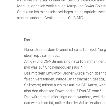
es fehlte der Emu- Ordner auf der SD.. Natürlich unter
Module, doch ich wollte auch Amiga und C64er Spiele
Geld kann ich mich nicht beklagen, es entspricht me
sich ein anderes Gerät suchen. Gruß MiC
Dee
Hehe, das mit dem Dremel ist natürlich auch ’ne g
überhaupt sein muss…
Amiga- und C64-Games sind natürlich immer ’nen Zo
mal was auf Originalmodulen raus 🤞.
Das mit dem Emulator-Ordner würde mich aber noch
falsch verstanden. Wurde Dir tatsächlich gesagt
Software) müsse auch mit auf die SD-Karte, wenn
also den obersten Download auf EverSD.com?
Das würde mich allerdings doch wundern, weil die 
das wirklich so ist, sollte das der Anbieter aber