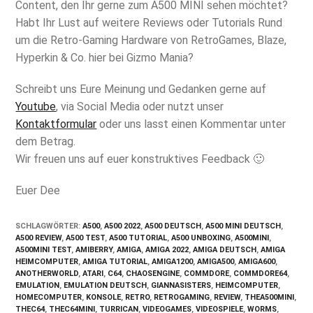
Content, den Ihr gerne zum A500 MINI sehen möchtet?
Habt Ihr Lust auf weitere Reviews oder Tutorials Rund
um die Retro-Gaming Hardware von RetroGames, Blaze,
Hyperkin & Co. hier bei Gizmo Mania?
Schreibt uns Eure Meinung und Gedanken gerne auf
Youtube
, via Social Media oder nutzt unser
Kontaktformular
oder uns lasst einen Kommentar unter
dem Betrag.
Wir freuen uns auf euer konstruktives Feedback 🙂
Euer Dee
SCHLAGWÖRTER
:
A500
,
A500 2022
,
A500 DEUTSCH
,
A500 MINI DEUTSCH
,
A500 REVIEW
,
A500 TEST
,
A500 TUTORIAL
,
A500 UNBOXING
,
A500MINI
,
A500MINI TEST
,
AMIBERRY
,
AMIGA
,
AMIGA 2022
,
AMIGA DEUTSCH
,
AMIGA
HEIMCOMPUTER
,
AMIGA TUTORIAL
,
AMIGA1200
,
AMIGA500
,
AMIGA600
,
ANOTHERWORLD
,
ATARI
,
C64
,
CHAOSENGINE
,
COMMDORE
,
COMMDORE64
,
EMULATION
,
EMULATION DEUTSCH
,
GIANNASISTERS
,
HEIMCOMPUTER
,
HOMECOMPUTER
,
KONSOLE
,
RETRO
,
RETROGAMING
,
REVIEW
,
THEA500MINI
,
THEC64
,
THEC64MINI
,
TURRICAN
,
VIDEOGAMES
,
VIDEOSPIELE
,
WORMS
,